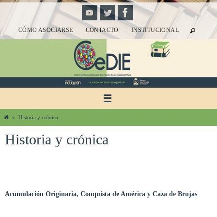
Ir
al
CÓMO ASOCIARSE
CONTACTO
INSTITUCIONAL
contenido
Inicio
Historia y crónica
Historia y crónica
Acumulación Originaria, Conquista de América y Caza de Brujas