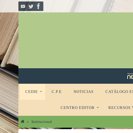
Ir
al
contenido
Ir
CEDIE
C.P.E
NOTICIAS
CATÁLOGO E
al
contenido
CENTRO EDITOR
RECURSOS 
Inicio
Institucional