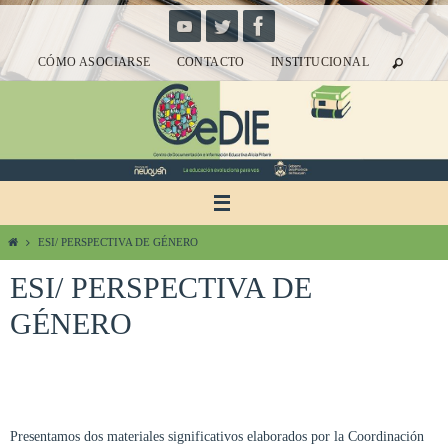
Ir
al
CÓMO ASOCIARSE
CONTACTO
INSTITUCIONAL
contenido
Inicio
ESI/ PERSPECTIVA DE GÉNERO
ESI/ PERSPECTIVA DE
GÉNERO
Presentamos dos materiales significativos elaborados por la Coordinación