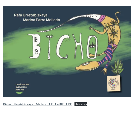
Bicho_ Urretabizkaya_ Mellado_CE_CeDIE_CPE
Descarga