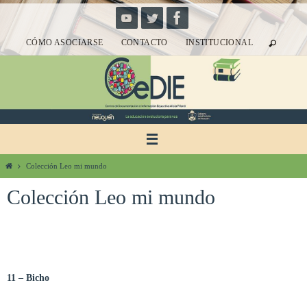
Ir
al
CÓMO ASOCIARSE
CONTACTO
INSTITUCIONAL
contenido
Inicio
Colección Leo mi mundo
Colección Leo mi mundo
11 – Bicho