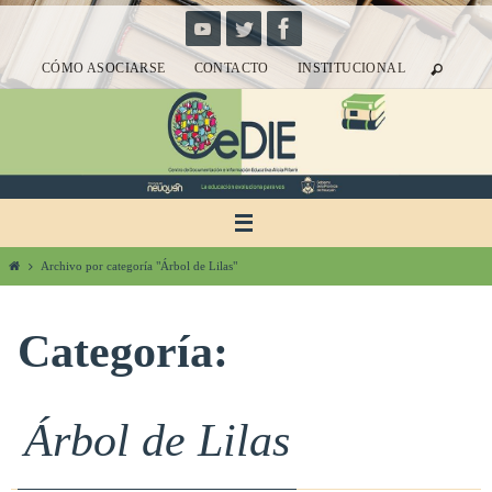
Ir
al
CÓMO ASOCIARSE
CONTACTO
INSTITUCIONAL
contenido
Inicio
Archivo por categoría "Árbol de Lilas"
Categoría:
Árbol de Lilas