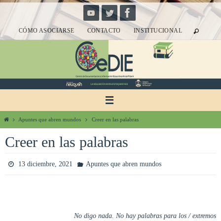
Ir
al
CÓMO ASOCIARSE
CONTACTO
INSTITUCIONAL
contenido
Inicio
Apuntes que abren mundos
Creer en las palabras
Creer en las palabras
13 diciembre, 2021
Apuntes que abren mundos
No digo nada. No hay palabras para los / extremos