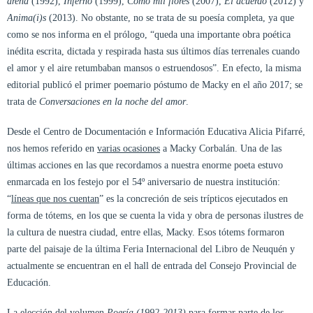
arena
(1992),
Inferno
(1999),
Como mil flores
(2007),
El acuerdo
(2012) y
Anima(i)s
(2013). No obstante, no se trata de su poesía completa, ya que
como se nos informa en el prólogo, “queda una importante obra poética
inédita escrita, dictada y respirada hasta sus últimos días terrenales cuando
el amor y el aire retumbaban mansos o estruendosos”. En efecto, la misma
editorial publicó el primer poemario póstumo de Macky en el año 2017; se
trata de
Conversaciones en la noche del amor
.
Desde el Centro de Documentación e Información Educativa Alicia Pifarré,
nos hemos referido en
varias ocasiones
a Macky Corbalán. Una de las
últimas acciones en las que recordamos a nuestra enorme poeta estuvo
enmarcada en los festejo por el 54º aniversario de nuestra institución:
“
líneas que nos cuentan
” es la concreción de seis trípticos ejecutados en
forma de tótems, en los que se cuenta la vida y obra de personas ilustres de
la cultura de nuestra ciudad, entre ellas, Macky. Esos tótems formaron
parte del paisaje de la última Feria Internacional del Libro de Neuquén y
actualmente se encuentran en el hall de entrada del Consejo Provincial de
Educación.
La elección del volumen
Poesía (1992-2013)
para formar parte de los