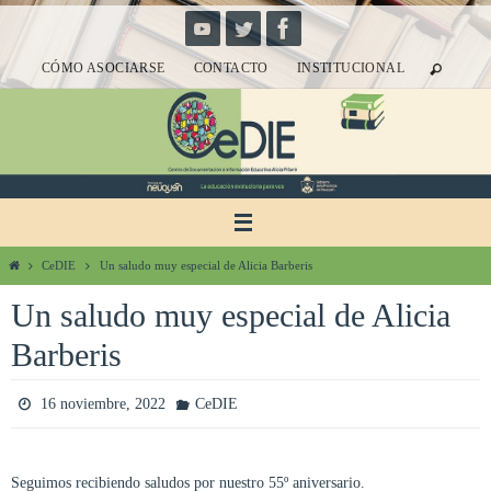
Ir
al
CÓMO ASOCIARSE
CONTACTO
INSTITUCIONAL
contenido
Inicio
CeDIE
Un saludo muy especial de Alicia Barberis
Un saludo muy especial de Alicia
Barberis
16 noviembre, 2022
CeDIE
Seguimos recibiendo saludos por nuestro 55º aniversario.