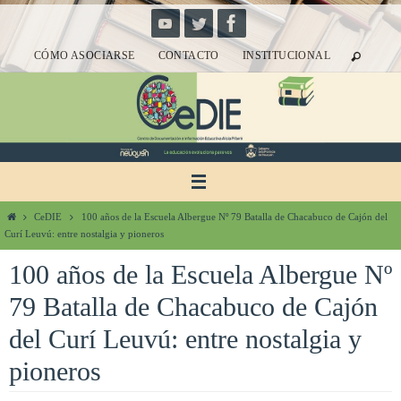
Ir
al
CÓMO ASOCIARSE
CONTACTO
INSTITUCIONAL
contenido
Inicio
CeDIE
100 años de la Escuela Albergue Nº 79 Batalla de Chacabuco de Cajón del
Curí Leuvú: entre nostalgia y pioneros
100 años de la Escuela Albergue Nº
79 Batalla de Chacabuco de Cajón
del Curí Leuvú: entre nostalgia y
pioneros