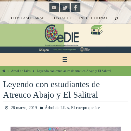
Ir
al
CÓMO ASOCIARSE
CONTACTO
INSTITUCIONAL
contenido
Inicio
Árbol de Lilas
Leyendo con estudiantes de Atreuco Abajo y El Salitral
Leyendo con estudiantes de
Atreuco Abajo y El Salitral
,
26 marzo, 2019
Árbol de Lilas
El cuerpo que lee