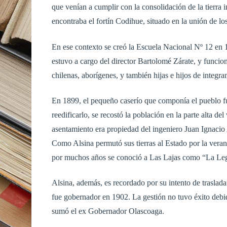
que venían a cumplir con la consolidación de la tierra 
encontraba el fortín Codihue, situado en la unión de lo
En ese contexto se creó la Escuela Nacional Nº 12 en 
estuvo a cargo del director Bartolomé Zárate, y funcion
chilenas, aborígenes, y también hijas e hijos de integrant
En 1899, el pequeño caserío que componía el pueblo fue
reedificarlo, se recostó la población en la parte alta de
asentamiento era propiedad del ingeniero Juan Ignacio
Como Alsina permutó sus tierras al Estado por la vera
por muchos años se conoció a Las Lajas como “La Leg
Alsina, además, es recordado por su intento de traslada
fue gobernador en 1902. La gestión no tuvo éxito debid
sumó el ex Gobernador Olascoaga.