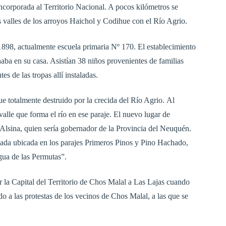
incorporada al Territorio Nacional. A pocos kilómetros se
s valles de los arroyos Haichol y Codihue con el Río Agrio.
1898, actualmente escuela primaria Nº 170. El establecimiento
aba en su casa. Asistían 38 niños provenientes de familias
es de las tropas allí instaladas.
 totalmente destruido por la crecida del Río Agrio. Al
l valle que forma el río en ese paraje. El nuevo lugar de
 Alsina, quien sería gobernador de la Provincia del Neuquén.
nada ubicada en los parajes Primeros Pinos y Pino Hachado,
ua de las Permutas”.
r la Capital del Territorio de Chos Malal a Las Lajas cuando
o a las protestas de los vecinos de Chos Malal, a las que se