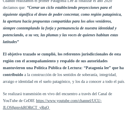
Cuando realizamos el primer Patagonia Lee al finalizar el año 2020
decíamos que:
“Cerrar un ciclo estableciendo proyecciones para el
siguiente significa el deseo de poder concretar, como región patagónica,
la apertura hacia propuestas compartidas para los años venideros,
siempre contemplando la forja y permanencia de nuestra identidad y
potenciando, a su vez, las plumas y las voces de quienes habitan estas
latitudes”
El objetivo trazado se cumplió, los referentes jurisdiccionales de esta
región con el acompañamiento y respaldo de sus autoridades
mantuvieron una Política Pública de Lectura: “Patagonia lee” que ha
contribuido
a la construcción de los sentidos de soberanía, integridad,
arraigo e identidad en el suelo patagónico, y los da a conocer a todo el país.
Se realizará transmisión en vivo del encuentro a través del Canal de
YouTube de CeDIE
https://www.youtube.com/channel/UCU-
JLOS8gmvkRORtCT_yRqQ