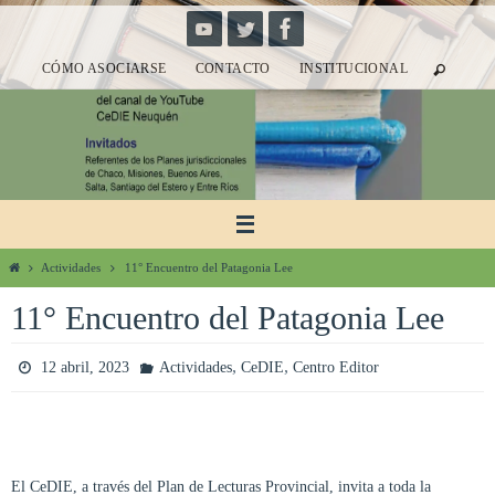
Ir
al
CÓMO ASOCIARSE
CONTACTO
INSTITUCIONAL
contenido
Inicio
Actividades
11° Encuentro del Patagonia Lee
11° Encuentro del Patagonia Lee
,
,
12 abril, 2023
Actividades
CeDIE
Centro Editor
El CeDIE, a través del Plan de Lecturas Provincial, invita a toda la