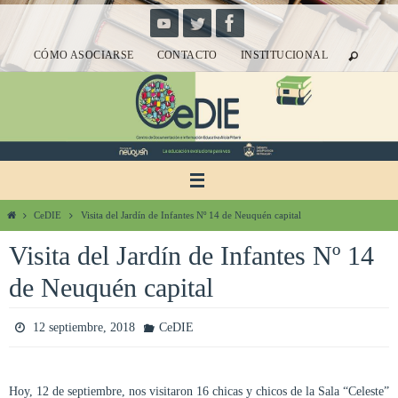
Ir
al
CÓMO ASOCIARSE
CONTACTO
INSTITUCIONAL
contenido
Inicio
CeDIE
Visita del Jardín de Infantes Nº 14 de Neuquén capital
Visita del Jardín de Infantes Nº 14
de Neuquén capital
12 septiembre, 2018
CeDIE
Hoy, 12 de septiembre, nos visitaron 16 chicas y chicos de la Sala “Celeste”