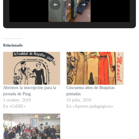
Relacionado
Abrimos la inscripción para la
Cincuenta años de Boquitas
jornada de Puig
pintadas
1 octubre, 2019
10 julio, 2019
En «CeDIE»
En «Aportes pedagógicos»