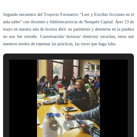
Segundo encuentro del Trayecto Formativo “Leer y Escribir ficciones en el
aula taller” con docentes y bibliotecarios/as de Neuquén Capital. Ayer 23 de
mayo en nuestra sala de lectura abrir un paréntesis y detenerse en la palabra
no nos fue extraño. Conversación/ lecturas/ silencios/ escuchas, estos son
nuestros modos de repensar las prácticas, las veces que haga falta.