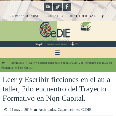
Ir
al
CÓMO ASOCIARSE
CONTACTO
INSTITUCIONAL
contenido
Inicio
Actividades
Leer y Escribir ficciones en el aula taller, 2do encuentro del Trayecto
Formativo en Nqn Capital.
Leer y Escribir ficciones en el aula
taller, 2do encuentro del Trayecto
Formativo en Nqn Capital.
,
,
24 mayo, 2019
Actividades
Capacitaciones
CeDIE