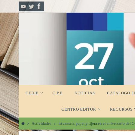
Ir
al
contenido
Ir
CEDIE
C.P.E
NOTICIAS
CATÁLOGO E
al
contenido
CENTRO EDITOR
RECURSOS 
Inicio
Actividades
Istvansch, papel y tijera en el aniversario del 