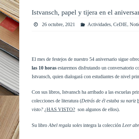
Istvansch, papel y tijera en el anivers
26 octubre, 2021
Actividades
,
CeDIE
,
Noti
El mes de festejos de nuestro 54 aniversario sigue ofr
las 10 horas
estaremos disfrutando un conversatorio con
Istvansch, quien dialogará con estudiantes de nivel pr
Con sus libros, Istvansch ha arribado a las escuelas pri
colecciones de literatura (
Detrás de él estaba su nariz
visto?
¿HAS VISTO?
son algunos de ellos).
Su libro
Abel regala soles
integra la colección
Leer ab