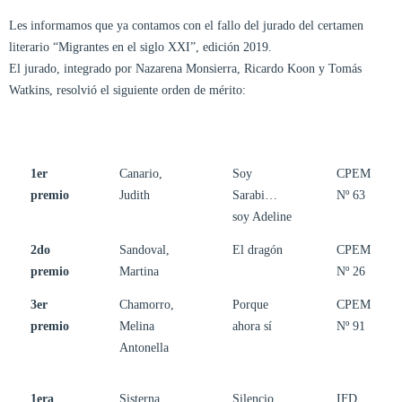
Les informamos que ya contamos con el fallo del jurado del certamen
literario “Migrantes en el siglo XXI”, edición 2019.
El jurado, integrado por Nazarena Monsierra, Ricardo Koon y Tomás
Watkins, resolvió el siguiente orden de mérito:
1er
Canario,
Soy
CPEM
premio
Judith
Sarabi…
Nº 63
soy Adeline
2do
Sandoval,
El dragón
CPEM
premio
Martina
Nº 26
3er
Chamorro,
Porque
CPEM
premio
Melina
ahora sí
Nº 91
Antonella
1era
Sisterna,
Silencio
IFD