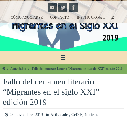
Ir
al
CÓMO ASOCIARSE
CONTACTO
INSTITUCIONAL
contenido
Inicio
Actividades
Fallo del certamen literario “Migrantes en el siglo XXI” edición 2019
Fallo del certamen literario
“Migrantes en el siglo XXI”
edición 2019
,
,
20 noviembre, 2019
Actividades
CeDIE
Noticias