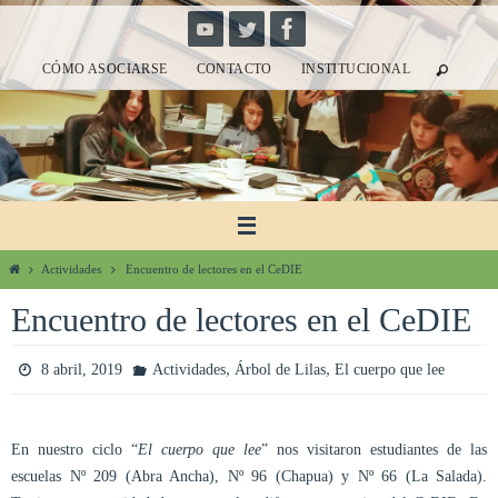
Ir
al
CÓMO ASOCIARSE
CONTACTO
INSTITUCIONAL
contenido
Inicio
Actividades
Encuentro de lectores en el CeDIE
Encuentro de lectores en el CeDIE
,
,
8 abril, 2019
Actividades
Árbol de Lilas
El cuerpo que lee
En nuestro ciclo “
El cuerpo que lee
” nos visitaron estudiantes de las
escuelas Nº 209 (Abra Ancha), Nº 96 (Chapua) y Nº 66 (La Salada).