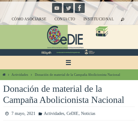
Ir
al
CÓMO ASOCIARSE
CONTACTO
INSTITUCIONAL
contenido
Inicio
Actividades
Donación de material de la Campaña Abolicionista Nacional
Donación de material de la
Campaña Abolicionista Nacional
,
,
7 mayo, 2021
Actividades
CeDIE
Noticias