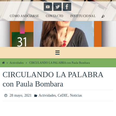
Ir
al
CÓMO ASOCIARSE
CONTACTO
INSTITUCIONAL
contenido
Inicio
Actividades
CIRCULANDO LA PALABRA con Paula Bombara
CIRCULANDO LA PALABRA
con Paula Bombara
,
,
28 mayo, 2021
Actividades
CeDIE
Noticias