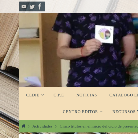
Ir
al
contenido
Ir
CEDIE
C.P.E
NOTICIAS
CATÁLOGO E
al
contenido
CENTRO EDITOR
RECURSOS 
Inicio
Actividades
Cinco títulos en el inicio del ciclo de present