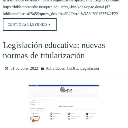
la norma que establece nuevos requisitos de apertura de Legajo Docente:
https://bibliotecacedie.neuquen.edu.ar/cgi-bin/koha/opac-detail.pl?
biblionumber=42545&query_desc=kw%2Cwrdl%3A%2001335%2F22
CONTINUAR LEYENDO
Legislación educativa: nuevas
normas de titularización
,
,
31 octubre, 2022
Actividades
CeDIE
Legislación