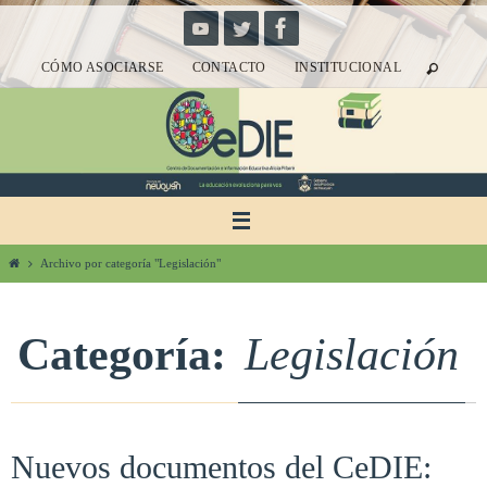
Ir
al
CÓMO ASOCIARSE
CONTACTO
INSTITUCIONAL
contenido
Inicio
Archivo por categoría "Legislación"
Categoría:
Legislación
Nuevos documentos del CeDIE: