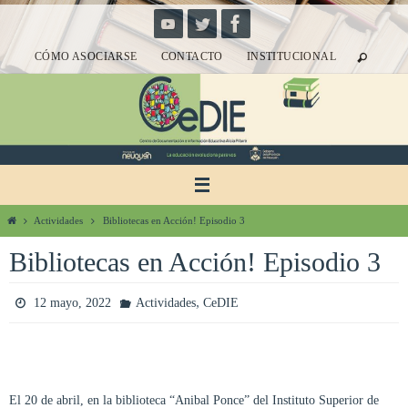
Ir
al
CÓMO ASOCIARSE
CONTACTO
INSTITUCIONAL
contenido
Inicio
Actividades
Bibliotecas en Acción! Episodio 3
Bibliotecas en Acción! Episodio 3
,
12 mayo, 2022
Actividades
CeDIE
El 20 de abril, en la biblioteca “Anibal Ponce” del Instituto Superior de