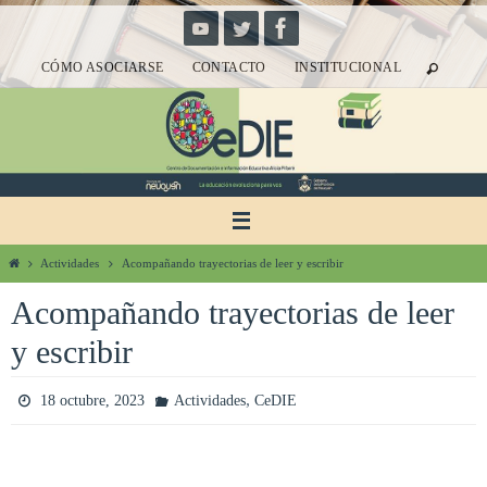
Ir
al
CÓMO ASOCIARSE
CONTACTO
INSTITUCIONAL
contenido
Inicio
Actividades
Acompañando trayectorias de leer y escribir
Acompañando trayectorias de leer
y escribir
,
18 octubre, 2023
Actividades
CeDIE