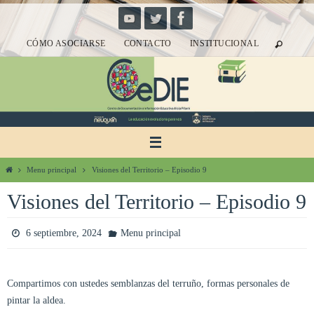
Ir
al
CÓMO ASOCIARSE
CONTACTO
INSTITUCIONAL
contenido
Inicio
Menu principal
Visiones del Territorio – Episodio 9
Visiones del Territorio – Episodio 9
6 septiembre, 2024
Menu principal
Compartimos con ustedes semblanzas del terruño, formas personales de
pintar la aldea.