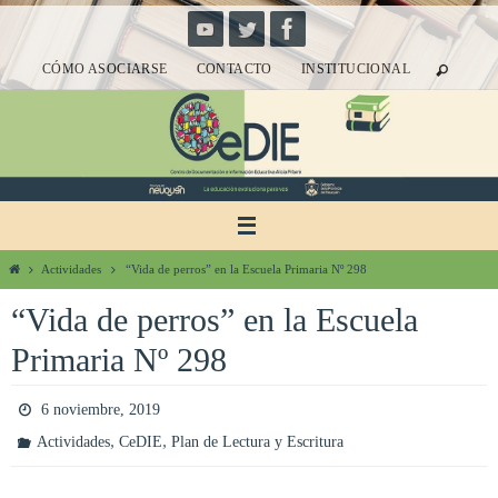
Ir
al
CÓMO ASOCIARSE
CONTACTO
INSTITUCIONAL
contenido
Inicio
Actividades
“Vida de perros” en la Escuela Primaria Nº 298
“Vida de perros” en la Escuela
Primaria Nº 298
6 noviembre, 2019
,
,
Actividades
CeDIE
Plan de Lectura y Escritura