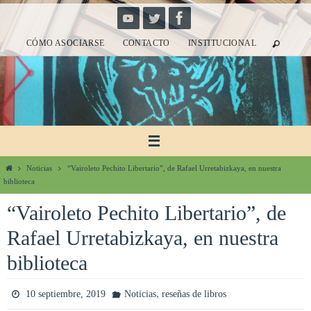
Ir
al
CÓMO ASOCIARSE
CONTACTO
INSTITUCIONAL
contenido
Inicio
Noticias
“Vairoleto Pechito Libertario”, de Rafael Urretabizkaya, en nuestra
biblioteca
“Vairoleto Pechito Libertario”, de
Rafael Urretabizkaya, en nuestra
biblioteca
,
10 septiembre, 2019
Noticias
reseñas de libros