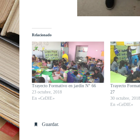
Relacionado
Trayecto Formativo en jardín N° 66
Trayecto Format
23 octubre, 2018
27
En «CeDIE»
30 octubre, 201
En «CeDIE»
Guardar
.