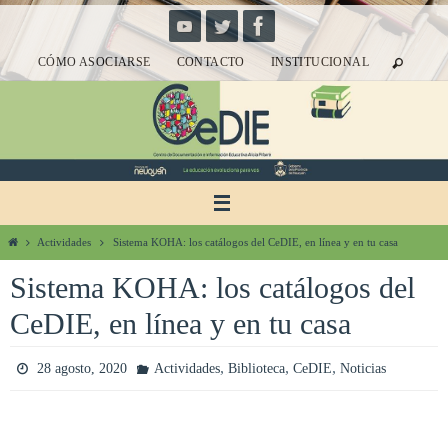
Ir
al
CÓMO ASOCIARSE
CONTACTO
INSTITUCIONAL
contenido
Inicio
Actividades
Sistema KOHA: los catálogos del CeDIE, en línea y en tu casa
Sistema KOHA: los catálogos del
CeDIE, en línea y en tu casa
,
,
,
28 agosto, 2020
Actividades
Biblioteca
CeDIE
Noticias