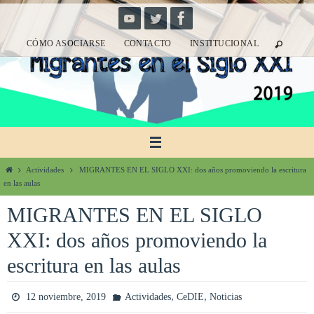
Ir
al
CÓMO ASOCIARSE
CONTACTO
INSTITUCIONAL
contenido
Inicio
Actividades
MIGRANTES EN EL SIGLO XXI: dos años promoviendo la escritura
en las aulas
MIGRANTES EN EL SIGLO
XXI: dos años promoviendo la
escritura en las aulas
,
,
12 noviembre, 2019
Actividades
CeDIE
Noticias