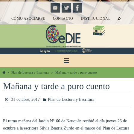
Ir
al
CÓMO ASOCIARSE
CONTACTO
INSTITUCIONAL
contenido
Inicio
Plan de Lectura y Escritura
Mañana y tarde a puro cuento
Mañana y tarde a puro cuento
31 octubre, 2017
Plan de Lectura y Escritura
El turno mañana del Jardin N° 66 de Neuquén recibió el día jueves 26 de
octubre a la escritora Silvia Beatriz Zurdo en el marco del Plan de Lectura