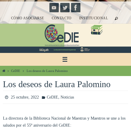
Ir
al
CÓMO ASOCIARSE
CONTACTO
INSTITUCIONAL
contenido
Inicio
CeDIE
Los deseos de Laura Palomino
Los deseos de Laura Palomino
,
25 octubre, 2022
CeDIE
Noticias
La directora de la Biblioteca Nacional de Maestras y Maestros se une a los
saludos por el 55º aniversario del CeDIE: