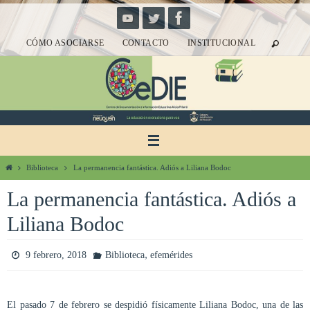
Ir
al
CÓMO ASOCIARSE
CONTACTO
INSTITUCIONAL
contenido
Inicio
Biblioteca
La permanencia fantástica. Adiós a Liliana Bodoc
La permanencia fantástica. Adiós a
Liliana Bodoc
,
9 febrero, 2018
Biblioteca
efemérides
El pasado 7 de febrero se despidió físicamente Liliana Bodoc, una de las