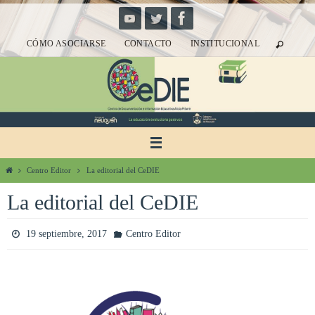
Ir
al
CÓMO ASOCIARSE
CONTACTO
INSTITUCIONAL
contenido
Inicio
Centro Editor
La editorial del CeDIE
La editorial del CeDIE
19 septiembre, 2017
Centro Editor