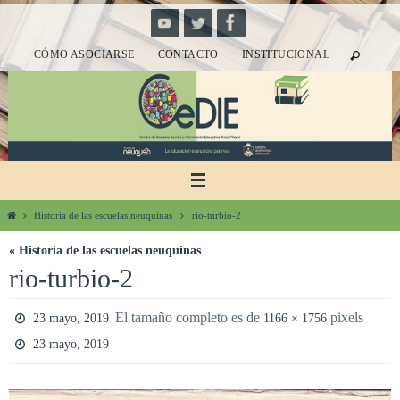
Ir
al
CÓMO ASOCIARSE
CONTACTO
INSTITUCIONAL
contenido
Inicio
Historia de las escuelas neuquinas
rio-turbio-2
« Historia de las escuelas neuquinas
rio-turbio-2
El tamaño completo es de
pixels
23 mayo, 2019
1166 × 1756
23 mayo, 2019