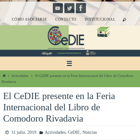
Ir
al
CÓMO ASOCIARSE
CONTACTO
INSTITUCIONAL
contenido
Inicio
Actividades
El CeDIE presente en la Feria Internacional del Libro de Comodoro
Rivadavia
El CeDIE presente en la Feria
Internacional del Libro de
Comodoro Rivadavia
,
,
11 julio, 2019
Actividades
CeDIE
Noticias