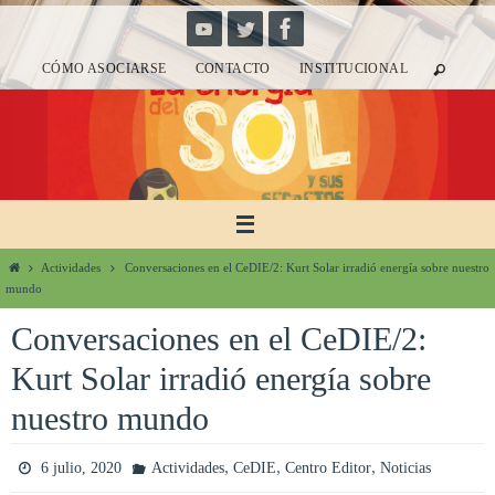
Ir
al
CÓMO ASOCIARSE
CONTACTO
INSTITUCIONAL
contenido
Inicio
Actividades
Conversaciones en el CeDIE/2: Kurt Solar irradió energía sobre nuestro
mundo
Conversaciones en el CeDIE/2:
Kurt Solar irradió energía sobre
nuestro mundo
,
,
,
6 julio, 2020
Actividades
CeDIE
Centro Editor
Noticias