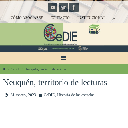
Ir
al
CÓMO ASOCIARSE
CONTACTO
INSTITUCIONAL
contenido
Inicio
CeDIE
Neuquén, territorio de lecturas
Neuquén, territorio de lecturas
,
31 marzo, 2023
CeDIE
Historia de las escuelas