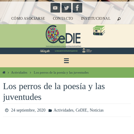
Ir
al
CÓMO ASOCIARSE
CONTACTO
INSTITUCIONAL
contenido
Inicio
Actividades
Los perros de la poesía y las juventudes
Los perros de la poesía y las
juventudes
,
,
24 septiembre, 2020
Actividades
CeDIE
Noticias