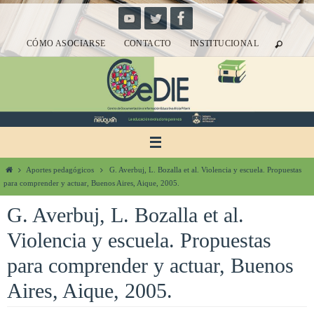
Ir
al
CÓMO ASOCIARSE
CONTACTO
INSTITUCIONAL
contenido
Inicio
Aportes pedagógicos
G. Averbuj, L. Bozalla et al. Violencia y escuela. Propuestas
para comprender y actuar, Buenos Aires, Aique, 2005.
G. Averbuj, L. Bozalla et al.
Violencia y escuela. Propuestas
para comprender y actuar, Buenos
Aires, Aique, 2005.